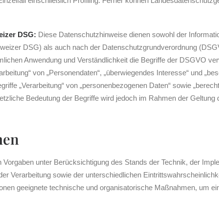
inzelfall einschließlich Profiling. Ferner können Landesdatenschutz
eizer DSG:
Diese Datenschutzhinweise dienen sowohl der Informati
weizer DSG) als auch nach der Datenschutzgrundverordnung (DSGVO
umlichen Anwendung und Verständlichkeit die Begriffe der DSGVO ver
rbeitung“ von „Personendaten“, „überwiegendes Interesse“ und „be
iffe „Verarbeitung“ von „personenbezogenen Daten“ sowie „berecht
setzliche Bedeutung der Begriffe wird jedoch im Rahmen der Geltun
men
n Vorgaben unter Berücksichtigung des Stands der Technik, der Impl
r Verarbeitung sowie der unterschiedlichen Eintrittswahrscheinlic
ersonen geeignete technische und organisatorische Maßnahmen, um 