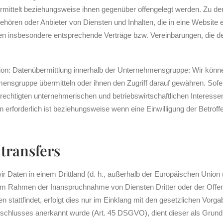
rmittelt beziehungsweise ihnen gegenüber offengelegt werden. Zu d
gehören oder Anbieter von Diensten und Inhalten, die in eine Website 
ßen insbesondere entsprechende Verträge bzw. Vereinbarungen, die d
tion: Datenübermittlung innerhalb der Unternehmensgruppe: Wir kö
nsgruppe übermitteln oder ihnen den Zugriff darauf gewähren. Sofer
rechtigten unternehmerischen und betriebswirtschaftlichen Interessen o
erforderlich ist beziehungsweise wenn eine Einwilligung der Betroff
transfers
 wir Daten in einem Drittland (d. h., außerhalb der Europäischen Uni
 im Rahmen der Inanspruchnahme von Diensten Dritter oder der Offe
 stattfindet, erfolgt dies nur im Einklang mit den gesetzlichen Vor
eschlusses anerkannt wurde (Art. 45 DSGVO), dient dieser als Grund