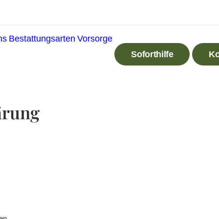
ns
Bestattungsarten
Vorsorge
Soforthilfe
Ko
ärung
en