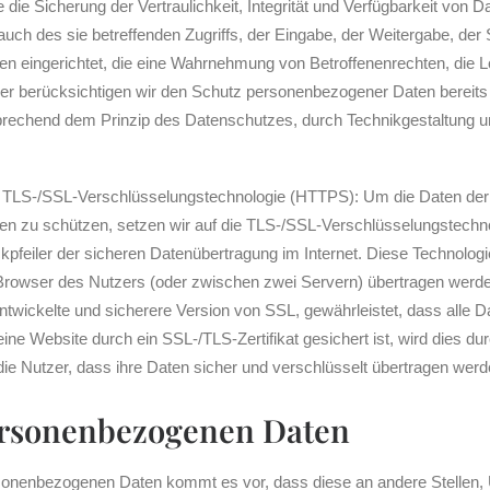
 Sicherung der Vertraulichkeit, Integrität und Verfügbarkeit von D
ch des sie betreffenden Zugriffs, der Eingabe, der Weitergabe, der 
en eingerichtet, die eine Wahrnehmung von Betroffenenrechten, die 
er berücksichtigen wir den Schutz personenbezogener Daten bereits
rechend dem Prinzip des Datenschutzes, durch Technikgestaltung u
 TLS-/SSL-Verschlüsselungstechnologie (HTTPS): Um die Daten der N
ffen zu schützen, setzen wir auf die TLS-/SSL-Verschlüsselungstech
kpfeiler der sicheren Datenübertragung im Internet. Diese Technologi
rowser des Nutzers (oder zwischen zwei Servern) übertragen werde
rentwickelte und sicherere Version von SSL, gewährleistet, dass alle
ne Website durch ein SSL-/TLS-Zertifikat gesichert ist, wird dies d
ür die Nutzer, dass ihre Daten sicher und verschlüsselt übertragen werd
ersonenbezogenen Daten
onenbezogenen Daten kommt es vor, dass diese an andere Stellen, U