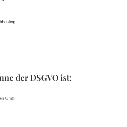
bhosting
inne der DSGVO ist:
ngen GmbH