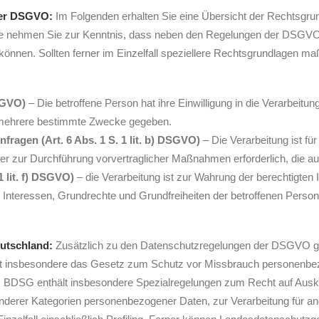
der DSGVO:
Im Folgenden erhalten Sie eine Übersicht der Rechtsgr
te nehmen Sie zur Kenntnis, dass neben den Regelungen der DSGVO
nnen. Sollten ferner im Einzelfall speziellere Rechtsgrundlagen maßge
DSGVO)
– Die betroffene Person hat ihre Einwilligung in die Verarbeit
 mehrere bestimmte Zwecke gegeben.
fragen (Art. 6 Abs. 1 S. 1 lit. b) DSGVO)
– Die Verarbeitung ist für
oder zur Durchführung vorvertraglicher Maßnahmen erforderlich, die au
1 lit. f) DSGVO)
– die Verarbeitung ist zur Wahrung der berechtigten 
e Interessen, Grundrechte und Grundfreiheiten der betroffenen Pers
eutschland:
Zusätzlich zu den Datenschutzregelungen der DSGVO g
rt insbesondere das Gesetz zum Schutz vor Missbrauch personenbez
BDSG enthält insbesondere Spezialregelungen zum Recht auf Ausk
nderer Kategorien personenbezogener Daten, zur Verarbeitung für a